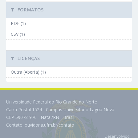
FORMATOS
PDF (1)
CSV (1)
LICENÇAS
Outra (Aberta) (1)
Universidade Federal do Rio Grande do Norte
Caixa Postal 1524 - Campus Universitário Lagoa Nova
CEP 59078-970 - Natal/RN - Brasil
Contato:
ouvidoria.ufrn.br/contato