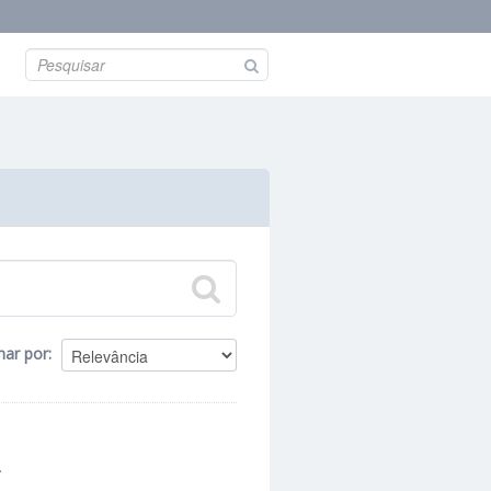
nar por
.