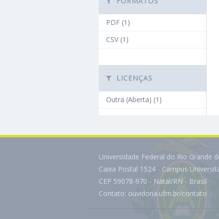
FORMATOS
PDF (1)
CSV (1)
LICENÇAS
Outra (Aberta) (1)
Universidade Federal do Rio Grande 
Caixa Postal 1524 - Campus Universi
CEP 59078-970 - Natal/RN - Brasil
Contato:
ouvidoria.ufrn.br/contato