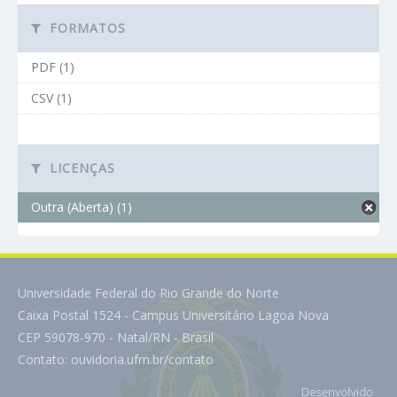
FORMATOS
PDF (1)
CSV (1)
LICENÇAS
Outra (Aberta) (1)
Universidade Federal do Rio Grande do Norte
Caixa Postal 1524 - Campus Universitário Lagoa Nova
CEP 59078-970 - Natal/RN - Brasil
Contato:
ouvidoria.ufrn.br/contato