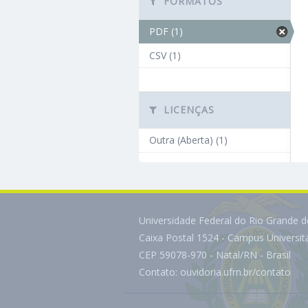
FORMATOS
PDF (1)
CSV (1)
LICENÇAS
Outra (Aberta) (1)
Universidade Federal do Rio Grande 
Caixa Postal 1524 - Campus Universi
CEP 59078-970 - Natal/RN - Brasil
Contato:
ouvidoria.ufrn.br/contato