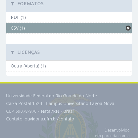
FORMATOS
PDF (1)
CSV (1)
LICENÇAS
Outra (Aberta) (1)
Universidade Federal do Rio Grande do Norte
Caixa Postal 1524 - Campus Universitário Lagoa Nova
CEP 59078-970 - Natal/RN - Brasil
Contato:
ouvidoria.ufrn.br/contato