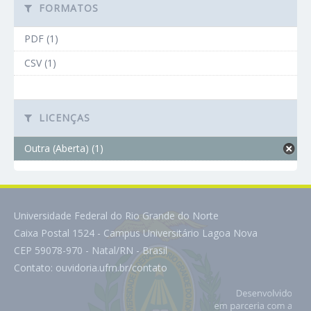
FORMATOS
PDF (1)
CSV (1)
LICENÇAS
Outra (Aberta) (1)
Universidade Federal do Rio Grande do Norte
Caixa Postal 1524 - Campus Universitário Lagoa Nova
CEP 59078-970 - Natal/RN - Brasil
Contato:
ouvidoria.ufrn.br/contato