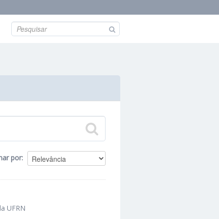
nar por
 da UFRN