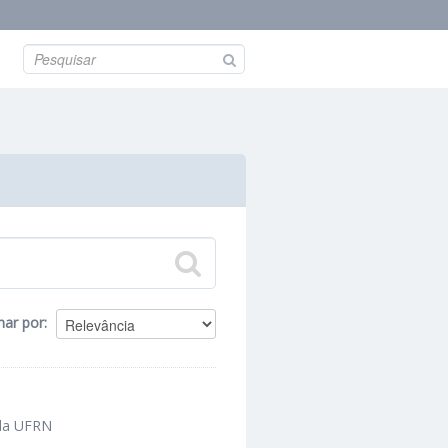
nar por
 da UFRN