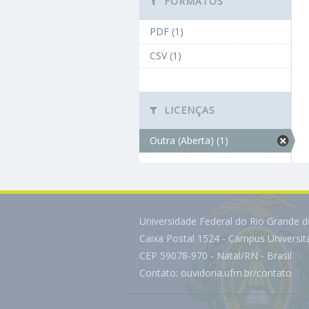
FORMATOS
PDF (1)
CSV (1)
LICENÇAS
Outra (Aberta) (1)
Universidade Federal do Rio Grande 
Caixa Postal 1524 - Campus Universi
CEP 59078-970 - Natal/RN - Brasil
Contato:
ouvidoria.ufrn.br/contato