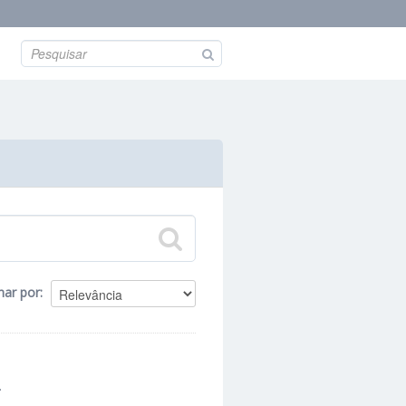
nar por
.