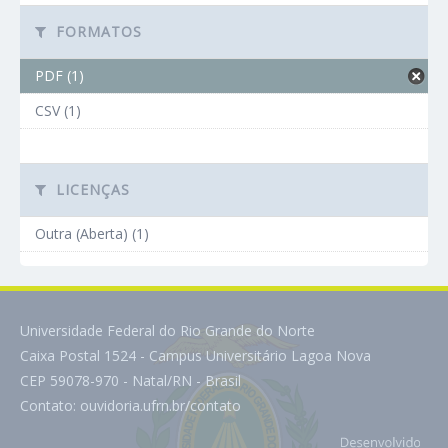
FORMATOS
PDF (1)
CSV (1)
LICENÇAS
Outra (Aberta) (1)
Universidade Federal do Rio Grande do Norte
Caixa Postal 1524 - Campus Universitário Lagoa Nova
CEP 59078-970 - Natal/RN - Brasil
Contato:
ouvidoria.ufrn.br/contato