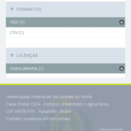
FORMATOS
PDF (1)
CSV (1)
LICENÇAS
Outra (Aberta) (1)
Universidade Federal do Rio Grande do Norte
Caixa Postal 1524 - Campus Universitário Lagoa Nova
CEP 59078-970 - Natal/RN - Brasil
Contato:
ouvidoria.ufrn.br/contato