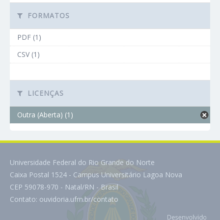
FORMATOS
PDF (1)
CSV (1)
LICENÇAS
Outra (Aberta) (1)
Universidade Federal do Rio Grande do Norte
Caixa Postal 1524 - Campus Universitário Lagoa Nova
CEP 59078-970 - Natal/RN - Brasil
Contato:
ouvidoria.ufrn.br/contato