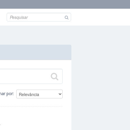
nar por
.