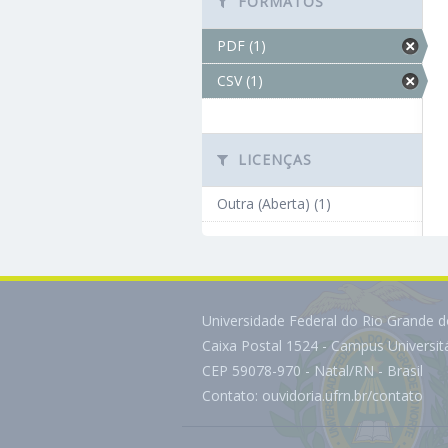
FORMATOS
PDF (1)
CSV (1)
LICENÇAS
Outra (Aberta) (1)
Universidade Federal do Rio Grande 
Caixa Postal 1524 - Campus Universi
CEP 59078-970 - Natal/RN - Brasil
Contato:
ouvidoria.ufrn.br/contato