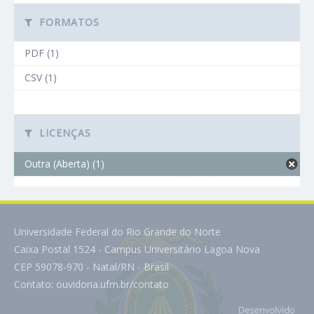
FORMATOS
PDF (1)
CSV (1)
LICENÇAS
Outra (Aberta) (1)
Universidade Federal do Rio Grande do Norte
Caixa Postal 1524 - Campus Universitário Lagoa Nova
CEP 59078-970 - Natal/RN - Brasil
Contato:
ouvidoria.ufrn.br/contato