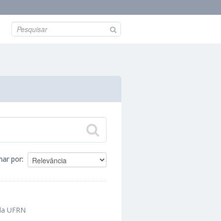
nar por
 da UFRN