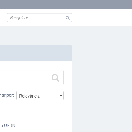
nar por
 da UFRN