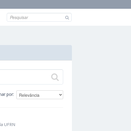
nar por
 da UFRN