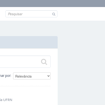
nar por
 da UFRN