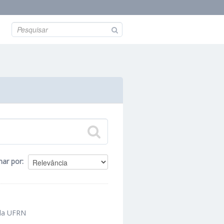
nar por
 da UFRN