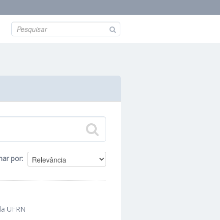
nar por
 da UFRN