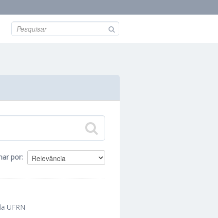
nar por
 da UFRN