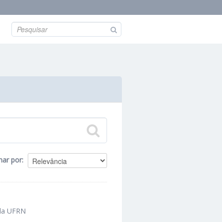
nar por
 da UFRN