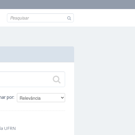
nar por
 da UFRN