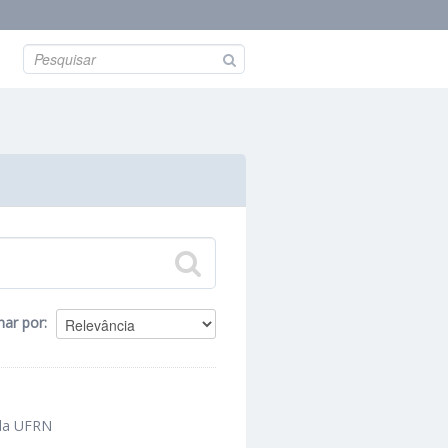
nar por
 da UFRN