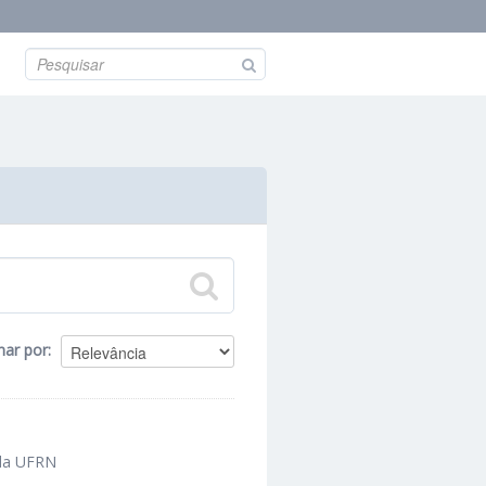
nar por
 da UFRN