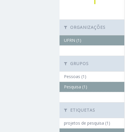
Grande do Norte, criada em
25 de junho de 1958, através
de lei estadual, e
federalizada em 18 de...
Leia
mais
Seguidores
Conjuntos de
0
dados
1
ORGANIZAÇÕES
UFRN (1)
GRUPOS