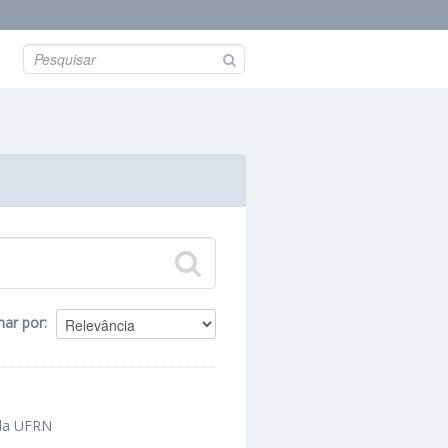
nar por
 da UFRN