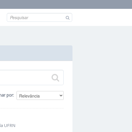
nar por
 da UFRN