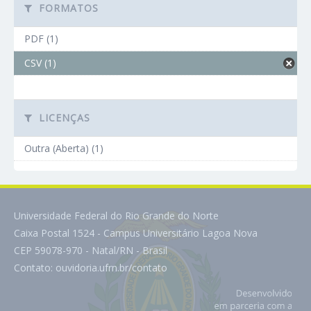
FORMATOS
PDF (1)
CSV (1)
LICENÇAS
Outra (Aberta) (1)
Universidade Federal do Rio Grande do Norte
Caixa Postal 1524 - Campus Universitário Lagoa Nova
CEP 59078-970 - Natal/RN - Brasil
Contato:
ouvidoria.ufrn.br/contato