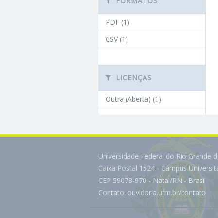
FORMATOS
PDF (1)
CSV (1)
LICENÇAS
Outra (Aberta) (1)
Universidade Federal do Rio Grande 
Caixa Postal 1524 - Campus Universi
CEP 59078-970 - Natal/RN - Brasil
Contato:
ouvidoria.ufrn.br/contato