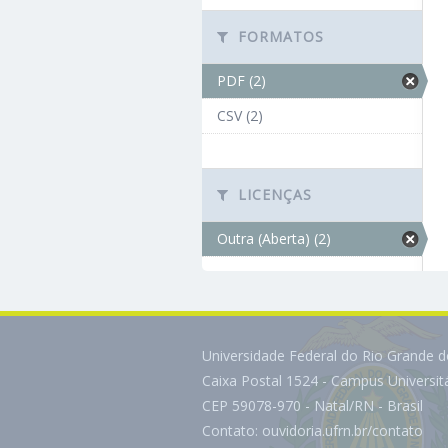
FORMATOS
PDF (2)
CSV (2)
LICENÇAS
Outra (Aberta) (2)
Universidade Federal do Rio Grande 
Caixa Postal 1524 - Campus Universi
CEP 59078-970 - Natal/RN - Brasil
Contato:
ouvidoria.ufrn.br/contato