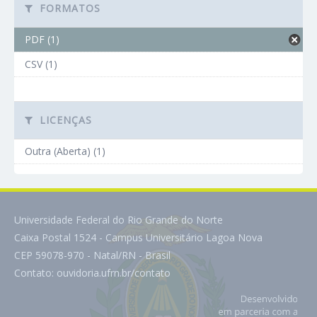
FORMATOS
PDF (1)
CSV (1)
LICENÇAS
Outra (Aberta) (1)
Universidade Federal do Rio Grande do Norte
Caixa Postal 1524 - Campus Universitário Lagoa Nova
CEP 59078-970 - Natal/RN - Brasil
Contato:
ouvidoria.ufrn.br/contato