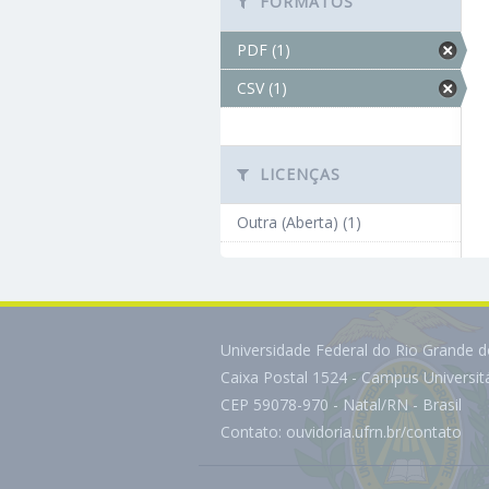
FORMATOS
PDF (1)
CSV (1)
LICENÇAS
Outra (Aberta) (1)
Universidade Federal do Rio Grande 
Caixa Postal 1524 - Campus Universi
CEP 59078-970 - Natal/RN - Brasil
Contato:
ouvidoria.ufrn.br/contato