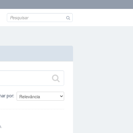
nar por
o.