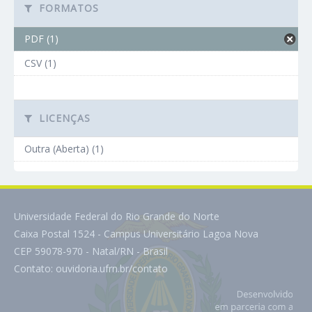
FORMATOS
PDF (1)
CSV (1)
LICENÇAS
Outra (Aberta) (1)
Universidade Federal do Rio Grande do Norte
Caixa Postal 1524 - Campus Universitário Lagoa Nova
CEP 59078-970 - Natal/RN - Brasil
Contato:
ouvidoria.ufrn.br/contato