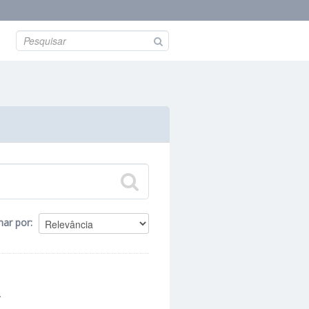
nar por
.