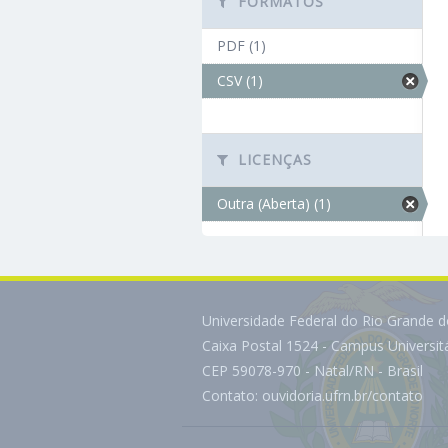
FORMATOS
PDF (1)
CSV (1)
LICENÇAS
Outra (Aberta) (1)
Universidade Federal do Rio Grande 
Caixa Postal 1524 - Campus Universi
CEP 59078-970 - Natal/RN - Brasil
Contato:
ouvidoria.ufrn.br/contato