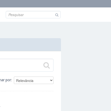
nar por
.