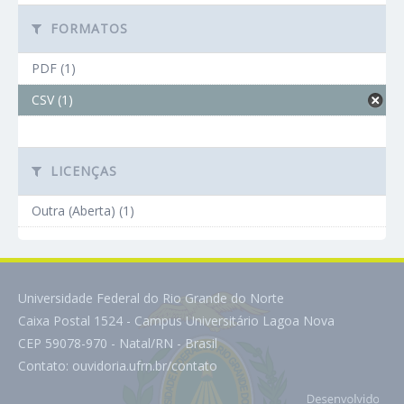
FORMATOS
PDF (1)
CSV (1)
LICENÇAS
Outra (Aberta) (1)
Universidade Federal do Rio Grande do Norte
Caixa Postal 1524 - Campus Universitário Lagoa Nova
CEP 59078-970 - Natal/RN - Brasil
Contato:
ouvidoria.ufrn.br/contato