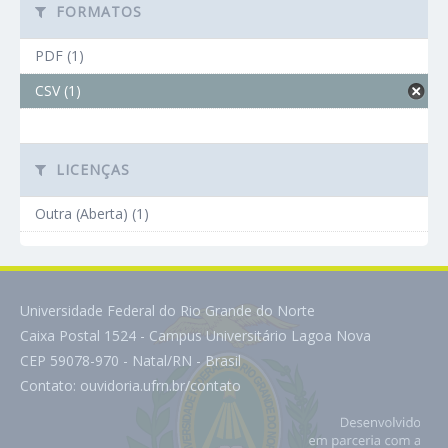
FORMATOS
PDF (1)
CSV (1)
LICENÇAS
Outra (Aberta) (1)
Universidade Federal do Rio Grande do Norte
Caixa Postal 1524 - Campus Universitário Lagoa Nova
CEP 59078-970 - Natal/RN - Brasil
Contato:
ouvidoria.ufrn.br/contato