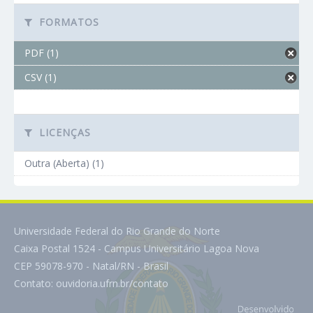
FORMATOS
PDF (1)
CSV (1)
LICENÇAS
Outra (Aberta) (1)
Universidade Federal do Rio Grande do Norte
Caixa Postal 1524 - Campus Universitário Lagoa Nova
CEP 59078-970 - Natal/RN - Brasil
Contato:
ouvidoria.ufrn.br/contato