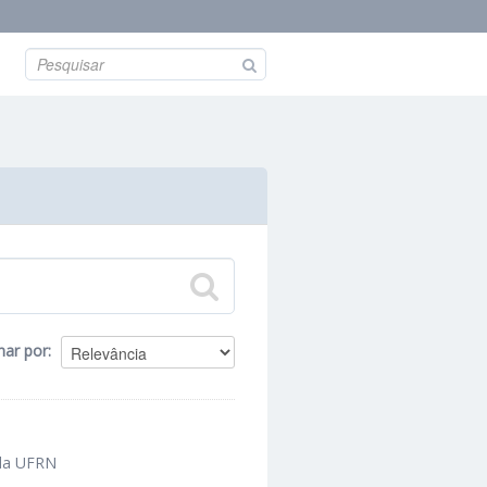
nar por
 da UFRN