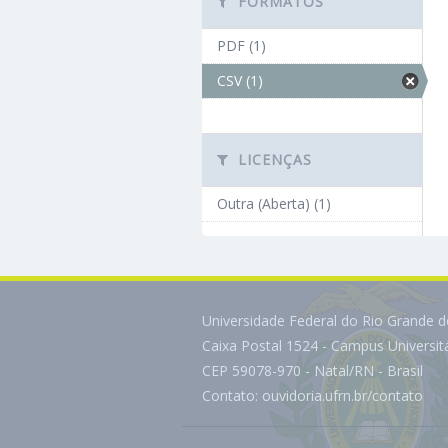
FORMATOS
PDF (1)
CSV (1)
LICENÇAS
Outra (Aberta) (1)
Universidade Federal do Rio Grande 
Caixa Postal 1524 - Campus Universi
CEP 59078-970 - Natal/RN - Brasil
Contato:
ouvidoria.ufrn.br/contato