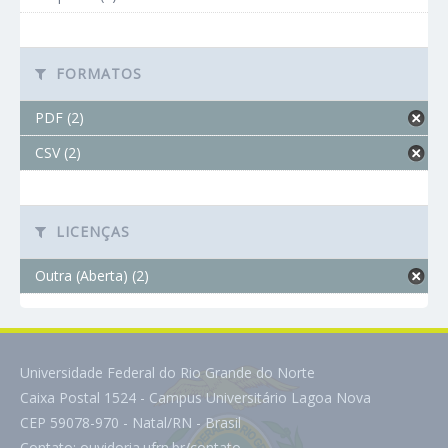
FORMATOS
PDF (2)
CSV (2)
LICENÇAS
Outra (Aberta) (2)
Universidade Federal do Rio Grande do Norte
Caixa Postal 1524 - Campus Universitário Lagoa Nova
CEP 59078-970 - Natal/RN - Brasil
Contato:
ouvidoria.ufrn.br/contato