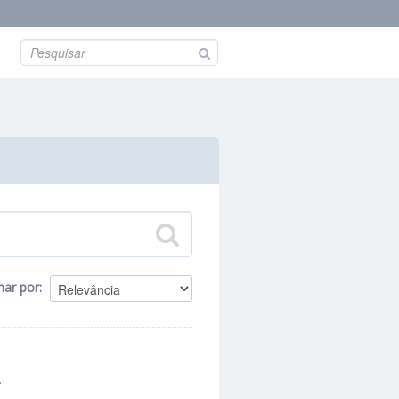
nar por
.