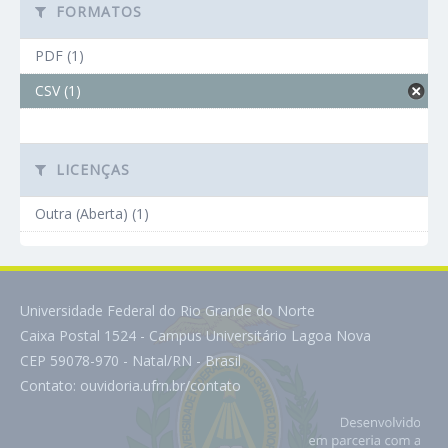
FORMATOS
PDF (1)
CSV (1)
LICENÇAS
Outra (Aberta) (1)
Universidade Federal do Rio Grande do Norte
Caixa Postal 1524 - Campus Universitário Lagoa Nova
CEP 59078-970 - Natal/RN - Brasil
Contato:
ouvidoria.ufrn.br/contato