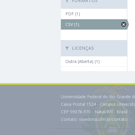
FORMATOS
PDF (1)
CSV (1)
LICENÇAS
Outra (Aberta) (1)
Universidade Federal do Rio Grande 
Caixa Postal 1524 - Campus Universi
CEP 59078-970 - Natal/RN - Brasil
Contato:
ouvidoria.ufrn.br/contato