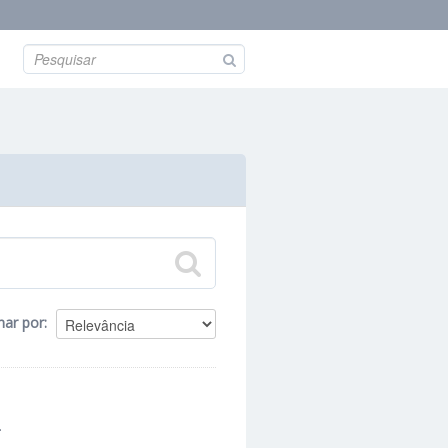
nar por
.