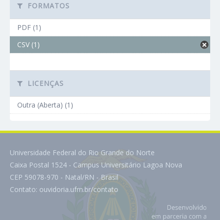
FORMATOS
PDF (1)
CSV (1)
LICENÇAS
Outra (Aberta) (1)
Universidade Federal do Rio Grande do Norte
Caixa Postal 1524 - Campus Universitário Lagoa Nova
CEP 59078-970 - Natal/RN - Brasil
Contato:
ouvidoria.ufrn.br/contato