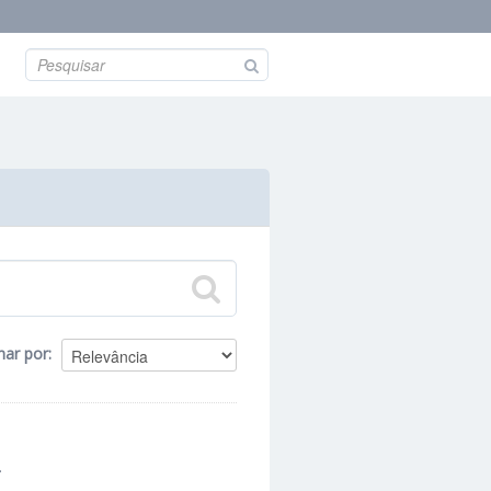
nar por
.