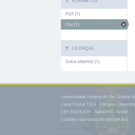
FORMATOS
PDF (1)
CSV (1)
LICENÇAS
Outra (Aberta) (1)
Universidade Federal do Rio Grande 
Caixa Postal 1524 - Campus Universi
CEP 59078-970 - Natal/RN - Brasil
Contato:
ouvidoria.ufrn.br/contato