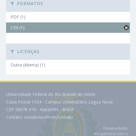
FORMATOS
PDF (1)
CSV (1)
LICENÇAS
Outra (Aberta) (1)
Universidade Federal do Rio Grande do Norte
Caixa Postal 1524 - Campus Universitário Lagoa Nova
CEP 59078-970 - Natal/RN - Brasil
Contato:
ouvidoria.ufrn.br/contato