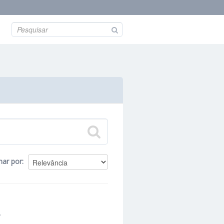
nar por
.