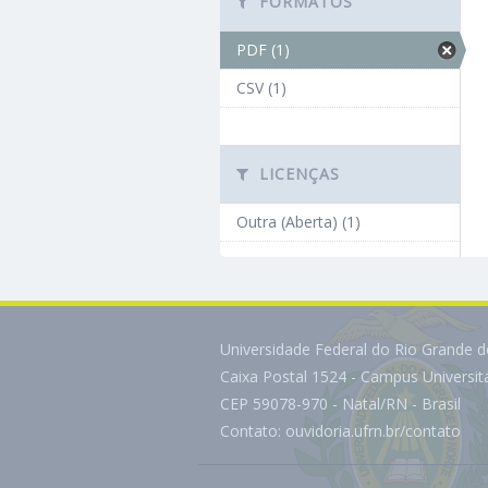
FORMATOS
PDF (1)
CSV (1)
LICENÇAS
Outra (Aberta) (1)
Universidade Federal do Rio Grande 
Caixa Postal 1524 - Campus Universi
CEP 59078-970 - Natal/RN - Brasil
Contato:
ouvidoria.ufrn.br/contato